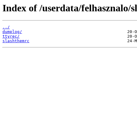
Index of /userdata/felhasznalo/
../
dumplog/
ttyrec/
slashthemrc