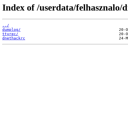
Index of /userdata/felhasznalo/
../
dumplog/
ttyrec/
dnethackrc