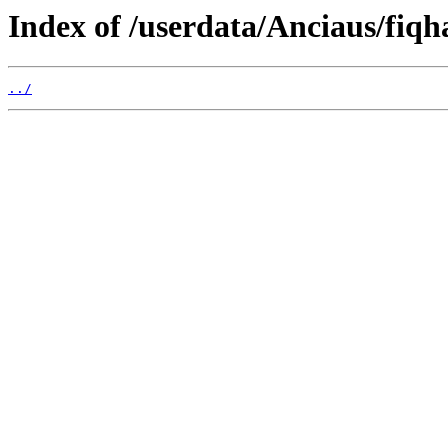
Index of /userdata/Anciaus/fiq
../