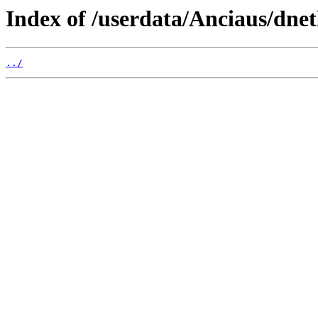
Index of /userdata/Anciaus/dne
../